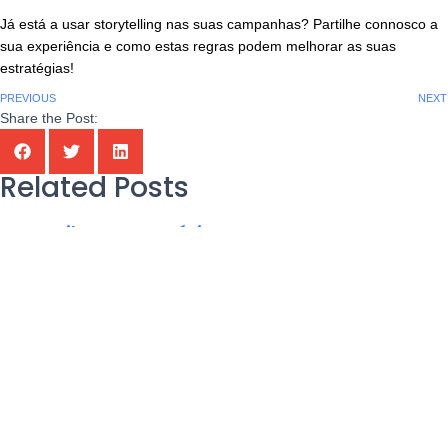
Já está a usar storytelling nas suas campanhas? Partilhe connosco a
sua experiência e como estas regras podem melhorar as suas
estratégias!
PREVIOUS
NEXT
Share the Post:
Related Posts
IA Em Piloto Automático?
IA em Piloto Automático? Porque a Inteligência Artificial não deve
assumir o controlo criativo da sua marca? A IA é uma ferramenta
poderosa — mas só se soubermos usá-la com espírito crítico. Neste
artigo explicamos
Read More
“Dicas” De Redes Sociais Que Deve Ignorar
“Dicas” de redes sociais que deve ignorar Estar presente nas redes
sociais é essencial para construir e manter a reputação da sua marca.
No entanto, nem todas as “dicas” são boas “dicas”. Contudo, navegar