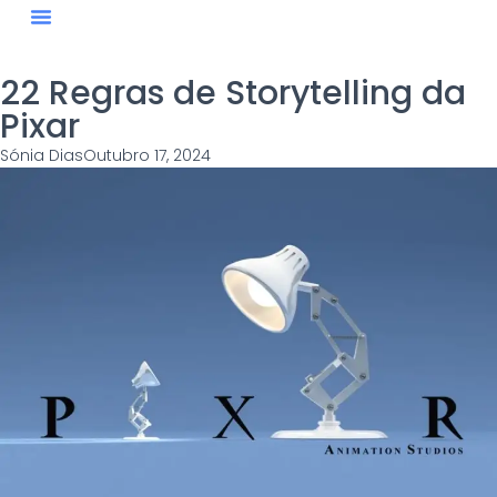
Quem Somos
Blog #StaySharp
22 Regras de Storytelling da
Pixar
Sónia Dias
Outubro 17, 2024