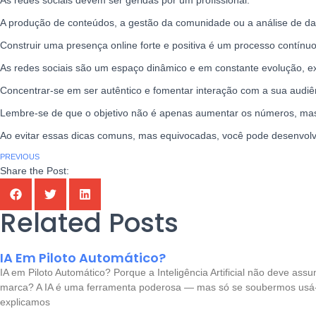
As redes sociais devem ser geridas por um profissional.
A produção de conteúdos, a gestão da comunidade ou a análise de da
Construir uma presença online forte e positiva é um processo contínuo 
As redes sociais são um espaço dinâmico e em constante evolução, ex
Concentrar-se em ser autêntico e fomentar interação com a sua audiê
Lembre-se de que o objetivo não é apenas aumentar os números, mas
Ao evitar essas dicas comuns, mas equivocadas, você pode desenvolver
PREVIOUS
Share the Post:
Related Posts
IA Em Piloto Automático?
IA em Piloto Automático? Porque a Inteligência Artificial não deve assum
marca? A IA é uma ferramenta poderosa — mas só se soubermos usá-la 
explicamos