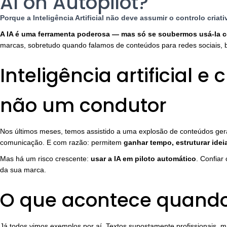
AI on Autopilot?
Porque a Inteligência Artificial não deve assumir o controlo cria
A IA é uma ferramenta poderosa — mas só se soubermos usá-la com
marcas, sobretudo quando falamos de conteúdos para redes sociais, b
Inteligência artificial 
não um condutor
Nos últimos meses, temos assistido a uma explosão de conteúdos gerad
comunicação. E com razão: permitem
ganhar tempo, estruturar idei
Mas há um risco crescente:
usar a IA em piloto automático
. Confiar
da sua marca.
O que acontece quando
Já todos vimos exemplos por aí. Textos supostamente profissionais, 