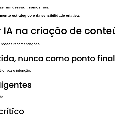
fazer um desvio… somos nós.
ento estratégico e da sensibilidade criativa
.
r IA na criação de cont
as nossas recomendações:
ida, nunca como ponto final
lo, voz e intenção.
ligentes
do.
crítico