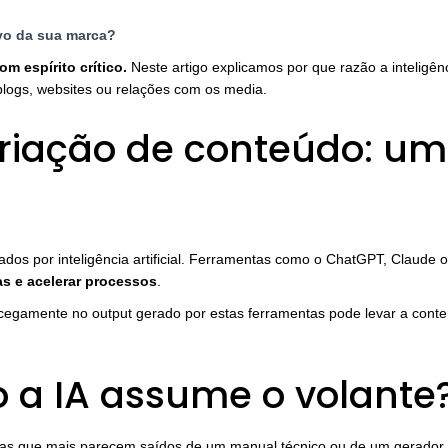
tivo da sua marca?
 espírito crítico.
Neste artigo explicamos por que razão a inteligênci
logs, websites ou relações com os media.
e criação de conteúdo: um
os por inteligência artificial. Ferramentas como o ChatGPT, Claude ou
as e acelerar processos
.
 cegamente no output gerado por estas ferramentas pode levar a conteú
 a IA assume o volante
mas que mais parecem saídos de um manual técnico ou de um gerador d